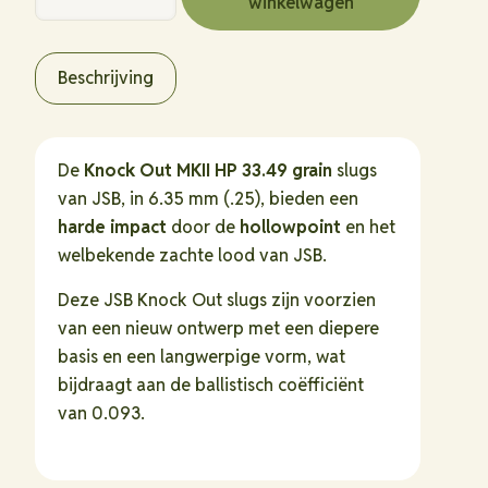
winkelwagen
Knock
Out
Slugs
Beschrijving
MKII
HP
6,35mm
De
Knock Out MKII HP
33.49 grain
slugs
(.25)
van JSB, in 6.35 mm (.25), bieden een
-
harde impact
door de
hollowpoint
en het
2,17
welbekende zachte lood van JSB.
gram/33.49
grain
Deze JSB Knock Out slugs zijn voorzien
hoeveelheid
van een nieuw ontwerp met een diepere
basis en een langwerpige vorm, wat
bijdraagt aan de ballistisch coëfficiënt
van 0.093.