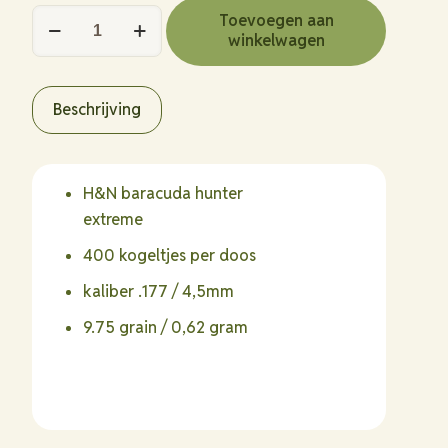
H&N
Toevoegen aan
winkelwagen
Baracuda
Hunter
Extreme
Beschrijving
4,5mm
(.177)
hoeveelheid
H&N baracuda hunter
extreme
400 kogeltjes per doos
kaliber .177 / 4,5mm
9.75 grain / 0,62 gram