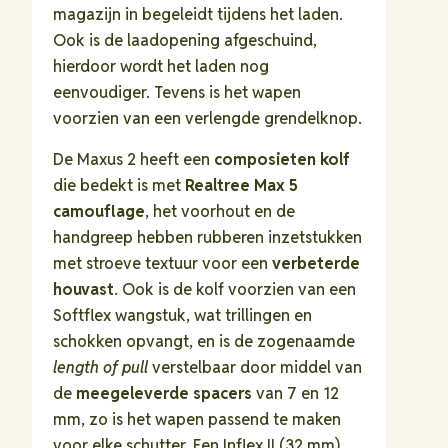
magazijn in begeleidt tijdens het laden.
Ook is de laadopening afgeschuind,
hierdoor wordt het laden nog
eenvoudiger. Tevens is het wapen
voorzien van een verlengde grendelknop.
De Maxus 2 heeft een
composieten kolf
die bedekt is met
Realtree Max 5
camouflage
, het voorhout en de
handgreep hebben rubberen inzetstukken
met stroeve textuur voor een
verbeterde
houvast
. Ook is de kolf voorzien van een
Softflex wangstuk, wat trillingen en
schokken opvangt, en is de zogenaamde
length of pull
verstelbaar door middel van
de
meegeleverde spacers
van 7 en 12
mm, zo is het wapen passend te maken
voor elke schutter. Een Inflex II (32 mm)