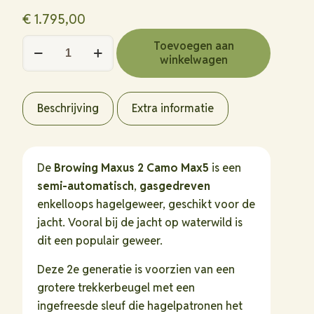
€
1.795,00
Browning
Toevoegen aan
winkelwagen
Maxus
2
Camo
Beschrijving
Extra informatie
Max5
hoeveelheid
De
Browing Maxus 2 Camo Max5
is een
semi-automatisch
,
gasgedreven
enkelloops hagelgeweer, geschikt voor de
jacht. Vooral bij de jacht op waterwild is
dit een populair geweer.
Deze 2e generatie is voorzien van een
grotere trekkerbeugel met een
ingefreesde sleuf die hagelpatronen het