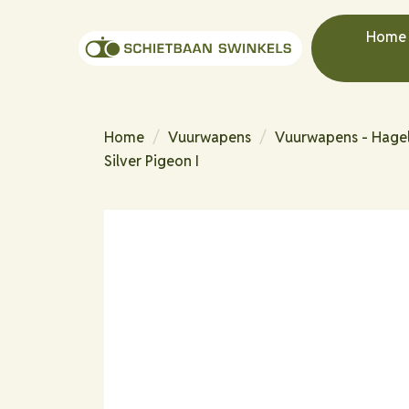
Home
Home
/
Vuurwapens
/
Vuurwapens - Hage
Silver Pigeon I