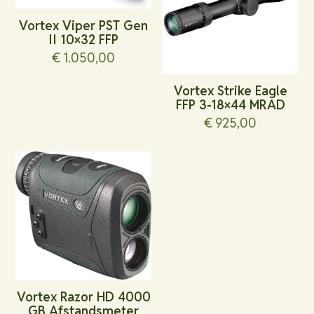
Vortex Viper PST Gen
II 10×32 FFP
€
1.050,00
Vortex Strike Eagle
FFP 3-18×44 MRAD
€
925,00
Vortex Razor HD 4000
GB Afstandsmeter