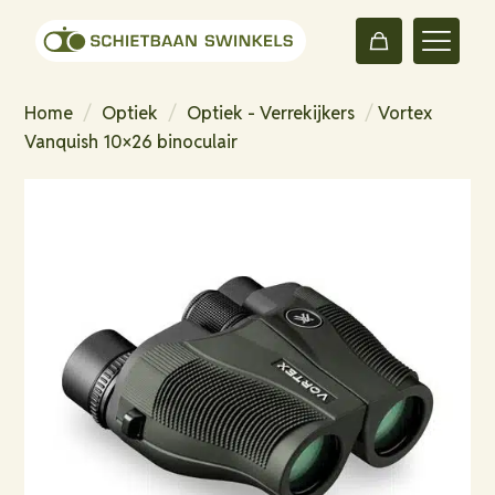
Home
/
Optiek
/
Optiek - Verrekijkers
/
Vortex
Vanquish 10×26 binoculair