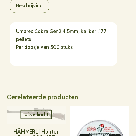
4,5mm
Beschrijving
.177
(500
stuks)
Umarex Cobra Gen2 4,5mm, kaliber .177
hoeveelheid
pellets
Per doosje van 500 stuks
Gerelateerde producten
Uitverkocht
HÄMMERLI Hunter