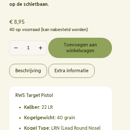
op de schietbaan.
€
8,95
40 op voorraad (kan nabesteld worden)
RWS
Toevoegen aan
winkelwagen
Target
Pistol
.22
Beschrijving
Extra informatie
LR
2,6
gram
RWS Target Pistol
/
40
Kaliber
: 22 LR
grain
Kogelgewicht
: 40 grain
(50
stuks)
Kogel Type
: LRN (Lead Round Nose)