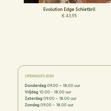
Evolution Edge Schietbril
€
43,95
Dit
product
heeft
meerdere
variaties.
Deze
optie
kan
gekozen
OPENINGSTIJDEN
worden
Donderdag
09.00 – 18.00 uur
op
Vrijdag
10.00 - 18.00 uur
de
Zaterdag
09.00 – 18.00 uur
productpagina
Zondag
09.00 – 18.00 uur