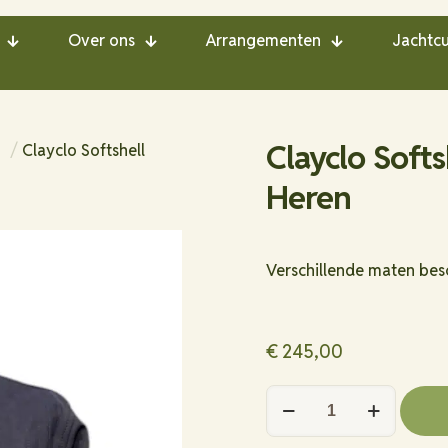
Over ons
Arrangementen
Jachtcu
Clayclo Softs
g
/
Clayclo Softshell
Heren
Verschillende maten bes
€
245,00
Clayclo
Softshell