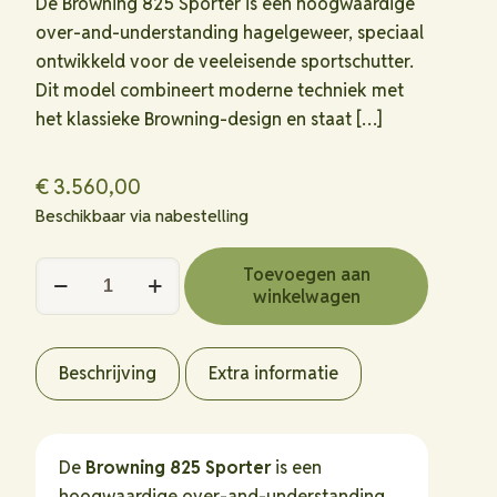
De Browning 825 Sporter is een hoogwaardige
over-and-understanding hagelgeweer, speciaal
ontwikkeld voor de veeleisende sportschutter.
Dit model combineert moderne techniek met
het klassieke Browning-design en staat
[…]
€
3.560,00
Beschikbaar via nabestelling
Browning
Toevoegen aan
winkelwagen
825
Sporter
hoeveelheid
Beschrijving
Extra informatie
De
Browning 825 Sporter
is een
hoogwaardige over-and-understanding