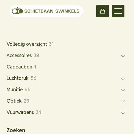
31
Volledig overzicht
31
producten
38
Accessoires
38
producten
1
Cadeaubon
1
product
56
Luchtdruk
56
producten
65
Munitie
65
producten
23
Optiek
23
producten
24
Vuurwapens
24
producten
Zoeken